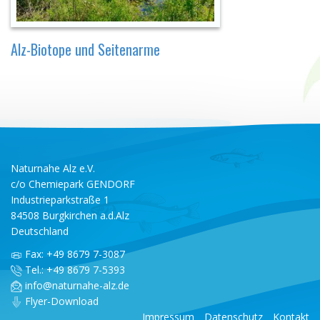
Alz-Biotope und Seitenarme
Naturnahe Alz e.V.
c/o Chemiepark GENDORF
Industrieparkstraße 1
84508 Burgkirchen a.d.Alz
Deutschland
Fax: +49 8679 7-3087
Tel.: +49 8679 7-5393
info@naturnahe-alz.de
Flyer-Download
Impressum
Datenschutz
Kontakt